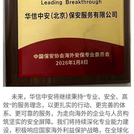
未来，华信中安将继续秉持“专业、安全、高
效”的服务理念，以更扎实的行动、更完善的体
系、更可靠的服务，为走向海外的企业与人员构
筑坚实的安全屏障。我们将持续深化专业能力建
设，积极响应国家海外利益保护战略，在全球化