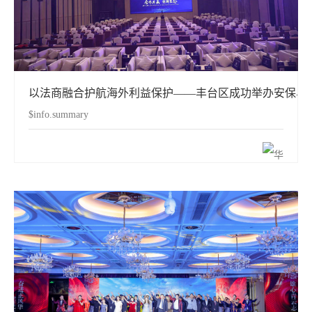
以法商融合护航海外利益保护——丰台区成功举办安保与
$info.summary