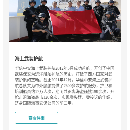
海上武装护航
华信中安海上武装护航2012年3月成功首航，开创了中国
武装保安为远洋船舶护航的历史，打破了西方国家对武
装护航的垄断。截止2021年12月，华信中安海上武装护
航总队共为中外船舶提供了7600多次护航服务，护卫和
培训船员约17万人次，期间共驱离海盗骚扰190余次，开
枪击退海盗袭击120余次，实现零失误、零投诉的佳绩，
跻身国际海事安保公司的前三甲。
查看详细