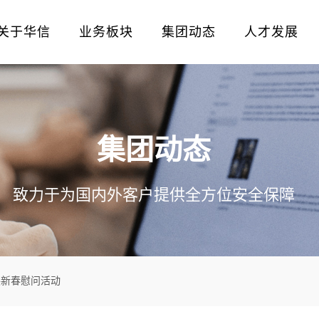
关于华信
业务板块
集团动态
人才发展
集团动态
致力于为国内外客户提供全方位安全保障
展新春慰问活动