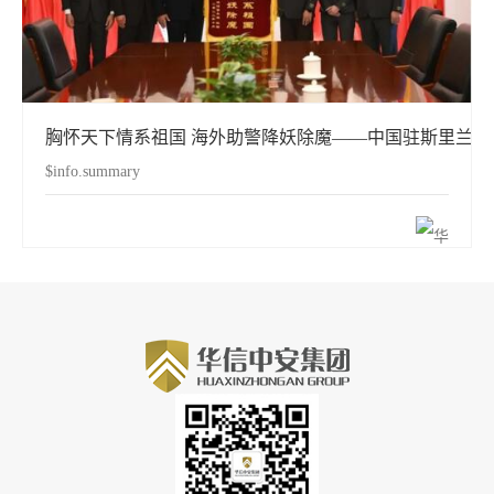
胸怀天下情系祖国 海外助警降妖除魔——中国驻斯里兰
$info.summary