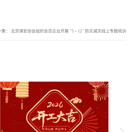
一条
：
北京保安协会组织会员企业开展 "5・12" 防灾减灾线上专题培训