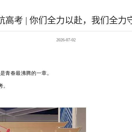
航高考 | 你们全力以赴，我们全力
2026-07-02