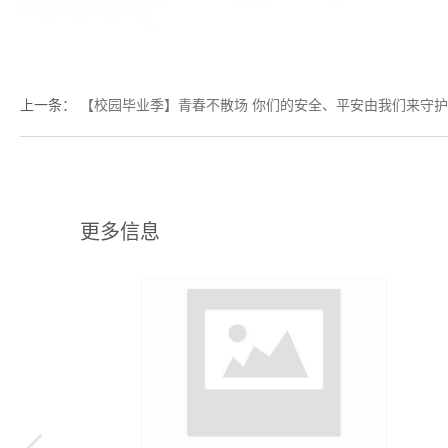
上一条
：
【校园毕业季】青春不散场 你们的安全、平安由我们来守护
更多信息