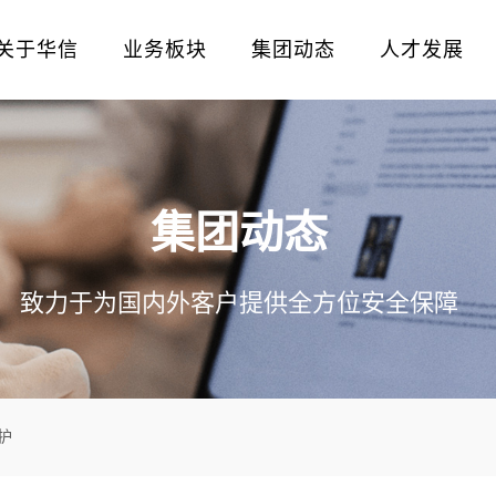
关于华信
业务板块
集团动态
人才发展
集团动态
致力于为国内外客户提供全方位安全保障
护