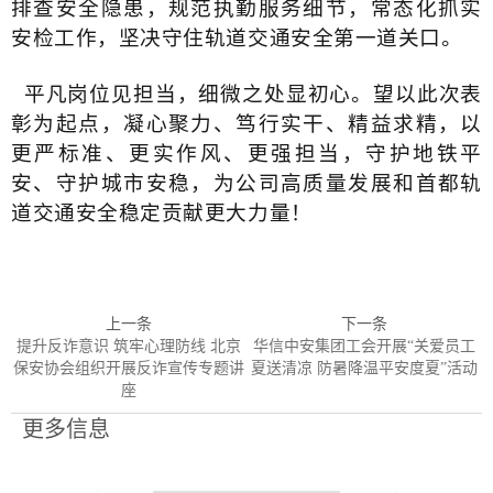
排查安全隐患，规范执勤服务细节，常态化抓实
安检工作，坚决守住轨道交通安全第一道关口。
平凡岗位见担当，细微之处显初心。望以此次表
彰为起点，凝心聚力、笃行实干、精益求精，以
更严标准、更实作风、更强担当，守护地铁平
安、守护城市安稳，为公司高质量发展和首都轨
道交通安全稳定贡献更大力量！
上一条
下一条
提升反诈意识 筑牢心理防线 北京
华信中安集团工会开展“关爱员工
保安协会组织开展反诈宣传专题讲
夏送清凉 防暑降温平安度夏”活动
座
更多信息