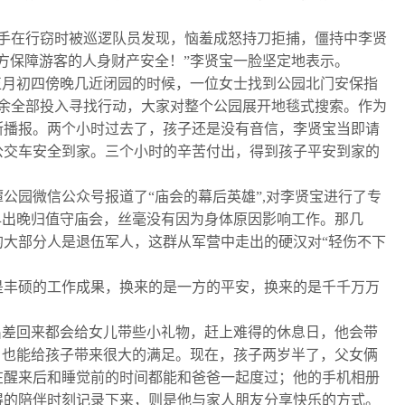
手在行窃时被巡逻队员发现，恼羞成怒持刀拒捕，僵持中李贤
方保障游客的人身财产安全！”李贤宝一脸坚定地表示。
正月初四傍晚几近闭园的时候，一位女士找到公园北门安保指
余全部投入寻找行动，大家对整个公园展开地毯式搜索。作为
断播报。两个小时过去了，孩子还是没有音信，李贤宝当即请
公交车安全到家。三个小时的辛苦付出，得到孩子平安到家的
园微信公众号报道了“庙会的幕后英雄”,对李贤宝进行了专
早出晚归值守庙会，丝毫没有因为身体原因影响工作。那几
大部分人是退伍军人，这群从军营中走出的硬汉对“轻伤不下
丰硕的工作成果，换来的是一方的平安，换来的是千千万万
出差回来都会给女儿带些小礼物，赶上难得的休息日，他会带
，也能给孩子带来很大的满足。现在，孩子两岁半了，父女俩
在醒来后和睡觉前的时间都能和爸爸一起度过；他的手机相册
得的陪伴时刻记录下来，则是他与家人朋友分享快乐的方式。