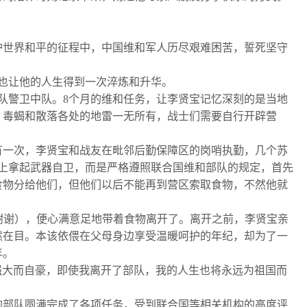
世界和平的征程中，中国维和军人历尽艰难困苦，誓死坚守
也让他的人生得到一次淬炼和升华。
队警卫中队。8个月的维和任务，让李贤宝记忆深刻的是当地
、毒蝎和散落各处的地雷一无所有，战士们需要自行开辟营
一次，李贤宝和战友在毗邻后勤保障区的岗哨执勤，几个苏
未马上拿起武器自卫，而是严格遵照联合国维和部队的规定，首先
食物分给他们，但他们以后不能再到营区索取食物，不然他就
”（谢谢），便心满意足地带着食物离开了。离开之前，李贤宝亲
然在目。本该依偎在父母身边享受温暖呵护的年纪，却为了一
年。
强大而自豪，即使我离开了部队，我的人生也将永远为祖国而
部队圆满完成了各项任务，受到联合国等相关机构的高度评