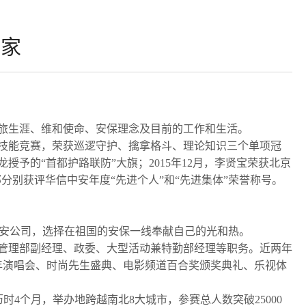
专家
军旅生涯、维和使命、安保理念及目前的工作和生活。
业技能竞赛，荣获巡逻守护、擒拿格斗、理论知识三个单项冠
予的“首都护路联防”大旗；2015年12月，李贤宝荣获北京
别获评华信中安年度“先进个人”和“先进集体”荣誉称号。
安保安公司，选择在祖国的安保一线奉献自己的光和热。
管理部副经理、政委、大型活动兼特勤部经理等职务。近两年
年演唱会、时尚先生盛典、电影频道百合奖颁奖典礼、乐视体
历时4个月，举办地跨越南北8大城市，参赛总人数突破25000