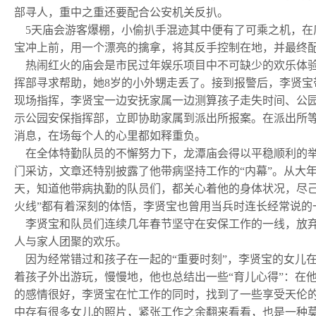
部寻人，重中之重还要配合公安机关反扒。
5天庙会游客爆棚，小偷扒手混迹其中便有了可乘之机，在
宝冲上前，用一个漂亮的擒拿，将其反手控制在地，并最终配
热闹红火的庙会是市民过年娱乐项目中不可缺少的欢乐体验
挥部寻求帮助，她8岁的小外甥走丢了。接到报警后，李贤
现场指挥，李贤宝一边安抚家属一边测算孩子走失时间、公
示公园安保指挥部，立即协助家属到派出所报案。在派出所
消息，在场每个人的心里都如释重负。
在全体特勤队员的不懈努力下，龙潭庙会得以平稳顺利的举办
门采访，文章还特别披露了他带病坚持工作的“内幕”。从大
天，知道他带病执勤的队员们，都关心着他的身体状况，尽
火线”都有着深刻的体悟，李贤宝也曾用当兵时连长经常说的
李贤宝和队员们连续几年春节坚守在安保工作的一线，放弃
人与家人团聚的欢乐。
因为经常错过和孩子在一起的“重要时刻”，李贤宝的女儿
着孩子外出游玩，慢慢地，他也总结出一些“育儿心得”：在
的感情很好，李贤宝在忙工作的同时，找到了一些享受天伦
中存有很多女儿的照片，紧张工作之余翻来看看，也是一种