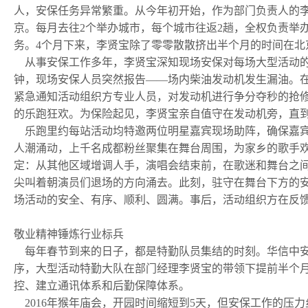
人，安保任务异常繁重。从今年初开始，作为部门负责人的李
京。每月去往2个举办城市，每个城市往返2趟，全权负责举
务。4个月下来，李贤宝除了零零散散挤出半个月的时间在北
从事安保工作多年，李贤宝深知现场安保对每场大型活动的
钟，现场安保人员突然报告——场内柴油发动机发生漏油。
紧急通知活动组织方专业人员，对发动机进行争分夺秒的抢修
的乐跑狂欢。为保险起见，李贤宝亲自值守在发动机旁，直
乐跑里约每站活动均特邀两位明星嘉宾现场助阵，确保嘉宾
人潮涌动，上千名成都粉丝聚集在舞台周围，为家乡的歌手
定：从其他区域增调人手，演唱会结束前，在歌迷和舞台之间
尖叫着朝演员们退场的方向涌去。此刻，驻守在舞台下方的
场活动的安全、有序、顺利、圆满。事后，活动组织方在反馈
敬业精神锤炼行业标兵
每年春节到来的日子，都是特勤队员集结的时刻。华信中安
序，大型活动特勤大队在部门经理李贤宝的带领下提前半个
控、建立通讯体系和后勤保障体系。
2016年猴年庙会，开园时间缩短到5天，但安保工作的压