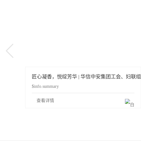
教育日”活动
匠心凝香，悦绽芳华 | 华信中安集团工会、妇联
$info.summary
查看详情