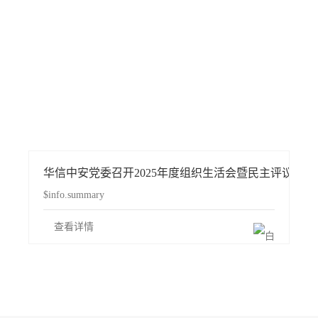
组织“三八”国际劳动妇女节干花滴胶手工活动
华信中安党委召开2025年度组织生活会暨民主评议党员
$info.summary
查看详情