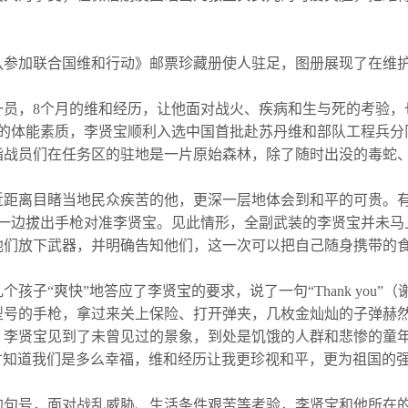
参加联合国维和行动》邮票珍藏册使人驻足，图册展现了在维护
一员，8个月的维和经历，让他面对战火、疾病和生与死的考验，
硬的体能素质，李贤宝顺利入选中国首批赴苏丹维和部队工程兵分
指战员们在任务区的驻地是一片原始森林，除了随时出没的毒蛇
距离目睹当地民众疾苦的他，更深一层地体会到和平的可贵。有
食物），一边拔出手枪对准李贤宝。见此情形，全副武装的李贤宝并
他们放下武器，并明确告知他们，这一次可以把自己随身携带的
子“爽快”地答应了李贤宝的要求，说了一句“Thank you
型号的手枪，拿过来关上保险、打开弹夹，几枚金灿灿的子弹赫
，李贤宝见到了未曾见过的景象，到处是饥饿的人群和悲惨的童
才知道我们是多么幸福，维和经历让我更珍视和平，更为祖国的
句号，面对战乱威胁、生活条件艰苦等考验，李贤宝和他所在的