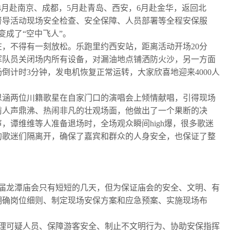
4月赴南京、成都，5月赴青岛、西安，6月赴金华，返回北
督导活动现场安全检查、安全保障、人员部署等全程安保服
变成了“空中飞人”。
，不得有一刻放松。乐跑里约西安站，距离活动开场20分
挥队员关闭场内所有设备，对漏油地点铺洒防火沙，另一方面
计时3分钟，发电机恢复正常运转，大家欣喜地迎来4000人
涵两位川籍歌星在自家门口的演唱会上倾情献唱，引得现场
前人声鼎沸、热闹非凡的壮观场面，他做出了一个果断的决
谭维维等人准备退场时，全场观众瞬间high爆，很多歌迷
的歌迷们隔离开，确保了嘉宾和群众的人身安全，也保证了整
届龙潭庙会只有短短的几天，但为保证庙会的安全、文明、有
明确岗位细则、制定现场安保方案和应急预案、实施现场布
清理可疑人员、保障游客安全、制止不文明行为、协助安保指挥