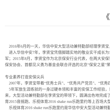
《
2016年6月的一天，华信中安大型活动兼特勤部经理李贤
进入华信中安7年，李贤宝凭借脚踏实地的敬业实干成长为公
军；2015年8月，李贤宝作为北京保安行业代表，在两大安
保安协会、首都见义勇为基金会联合评选的北京“保安之星”
专业素养打造安保尖兵
2007年，李贤宝带着“优秀士兵”、“优秀共产党员”、“
5年军旅生涯练就的一身过硬本领和丰富的安保工作经验，
来，大型活动兼特勤部在李贤宝的带领下，圆满出色地完成了
育2015音摇跑、乐视体育2016 shake run乐跑里约等上
乐视体育2016 shake run乐跑里约是华信中安大型活