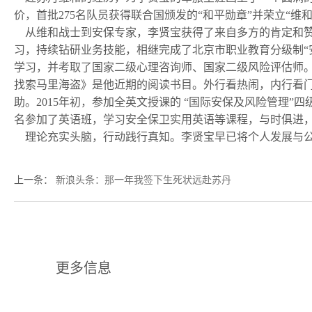
价，首批275名队员获得联合国颁发的“和平勋章”并荣立“维
从维和战士到安保专家，李贤宝获得了来自多方的肯定和赞
习，持续钻研业务技能，相继完成了北京市职业教育分级制“
学习，并考取了国家二级心理咨询师、国家二级风险评估师
找索马里海盗》是他近期的阅读书目。外行看热闹，内行看
助。2015年初，参加全英文授课的 “国际安保及风险管理
名参加了英语班，学习安全保卫实用英语等课程，与时俱进
理论充实头脑，行动践行真知。李贤宝早已将个人发展与公
上一条
：
新浪头条：那一年我签下生死状远赴苏丹
更多信息