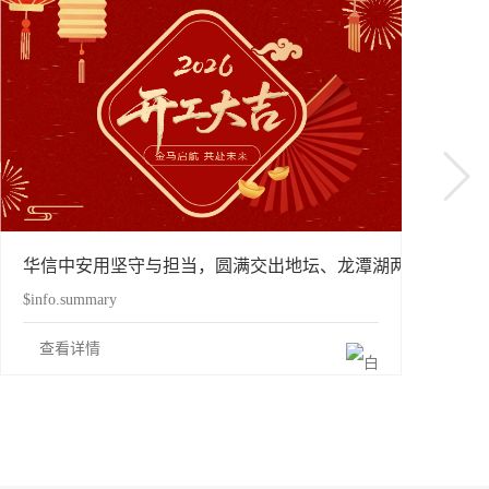
会议
华信中安用坚守与担当，圆满交出地坛、龙潭湖两大庙会“平
$info.summary
查看详情