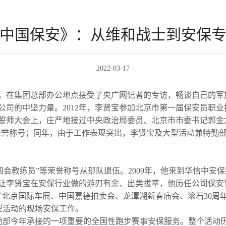
中国保安》：从维和战士到安保
2022-03-17
宝，在集团总部办公地点接受了央广网记者的专访，畅谈自己的
司的中坚力量。2012年，李贤宝参加北京市第一届保安员职
保誓师大会上，庄严地接过中央政治局委员、北京市市委书记郭金龙授
荣誉称号；同年，由于工作表现突出，李贤宝及大型活动兼特勤部分
优秀四会教练员”等荣誉称号从部队退伍。2009年，他来到华信中
让李贤宝在安保行业做的游刃有余、出类拔萃，他历任公司保安
北京国际车展、中国嘉德拍卖会、龙潭湖新春庙会、滚石30周
百场大型活动的现场安保工作。
动兼特勤部今年承接的一项重要的全国性跑步赛事安保服务。整个活动