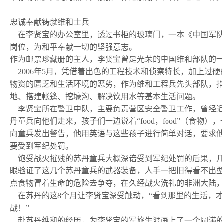
忠诚奉献铸就维和士兵
在李贤宝的办公室里，透过书柜的玻璃门，一本《中国军队
岗位，为和平奉献一切的坚强意志。
作为邮票珍藏册的主人，李贤宝曾是光荣的中国维和部队的
2006年5月，凭借着出色的工程技术和侦察特长，加上过
物资的匮乏和生活环境的恶劣，作为维和工程兵先头部队，
地、搭建帐篷、挖壕沟、解决饮用水等基本生活问题。
李贤宝所在警卫中队，主要负责营区安全警卫工作，曾经近
丹童兵向他们走来，孩子们一边说着“food，food”（
向童兵发出警告，他用英语与这些孩子进行简单对话，要求
要受到军纪处罚。
饱受战火摧残的苏丹童兵大概深谙受到军纪处罚的后果，几个孩
眼验证了这几个苏丹童兵的武器装备，人手一把旧得看不出
点食物冒着生命的危险去争夺，在久经战火洗礼的非洲大陆
在苏丹的这8个月让李贤宝深受触动，“看到那里的生活，
战！”
赴苏丹维和的经历，为李贤宝的军旅生涯画上了一个圆满的