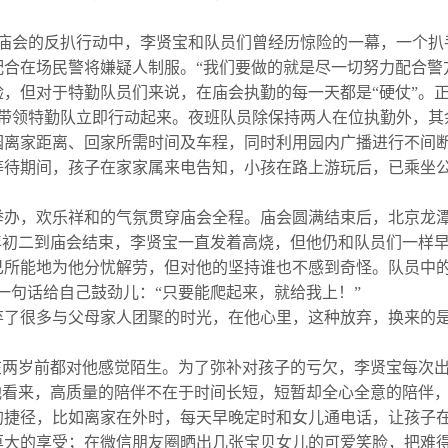
庙会的反扒行动中，李贤宝和队员们曾经历惊险的一幕，一个扒
合在场民警将嫌疑人制服。“我们要做的就是尽一切努力配合警
，但对于特勤队员们来说，在庙会执勤的每一天都是“硬仗”。
宝带领特勤队立即行动起来。夜班队员除保持两人在位执勤外，其
园离家距离、回家所需时间及车程，同时利用园内广播进行不间
等待期间，孩子在家家属来电告知，小孩在路上游玩后，已乘坐
，欢乐祥和的气氛贯穿庙会全程。庙会圆满结束后，北京龙潭公
年初二到庙会结束，李贤宝一直发着高烧，但他仍和队员们一样
己所能地为他分忧解劳，但对他的坚持谁也不感到奇怪。队员中的
一句话给自己鼓劲儿：“只要能爬起来，就给我上！”
了很多与父母家人团聚的时光，在他心里，这种放弃，换来的是
在两岁前都对他感觉陌生。为了弥补对孩子的亏欠，李贤宝每次
他看来，高质量的陪伴不在于时间长短，短暂却全心全意的陪伴
的捷径，比如离家在外时，每天早晚定时和女儿通电话，让孩子
莫大的享受；在微信朋友圈晒出几张宝贝女儿的可爱笑脸，把难