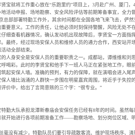
贤宝就将工作重心放在“乐跑里约”项目上，3月赴广州、厦门，
办地活动申报、场地勘察、安全风险评估等前期筹备事宜，全力
京总部部署特勤工作外，其余时间都在全国各地飞来飞去，俨然
重要意义。工作的责任，让他必须时刻保持警醒，风险无处不在
在仔细查看机器情况，确认发动机出现故障后，李贤宝一方面指
。最终，经过现场安保人员和维修人员的通力合作，西安站开场倒
到活动全部结束。
的人身安全是安保人员的重要职责之一。成都站，谭维维和刘思
欢呼喝彩。此时的李贤宝和他手下一班人马正在紧张地工作，眼
筑起安保人墙。准确的预判，有力的保障，就在演唱会进入尾声，
安保人墙比汹涌的人群快一步围在明星嘉宾周围，将近乎于失控
评价中，给出了言简意赅的三个字：“很专业。”
特勤大队承担龙潭新春庙会安保任务已经有8年的时间。虽然每
月就开始进行各项前期准备工作——勘察场地、划分岗位区域、
力丝毫没有减少，特勤队员们要引导疏散客流、维护现场秩序、