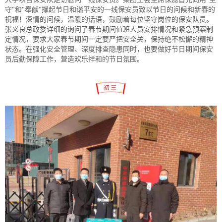
守"和"奉献"撑起节日和谐平安的一线保安员致以节日的问候和新春的
祝福！深情的问候，温暖的话语，鼓励着每位坚守岗位的保安队员。
张义良总政委详细的询问了春节期间值班人员安排情况和紧急预案制
定情况，要求大家春节期间一定要严把安全关，保持绝不松懈的精神
状态。在强化安全管理、深度排查隐患同时，也要做好节日期间保安
员后勤保障工作，营造欢乐祥和的节日氛围。