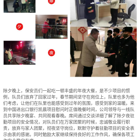
除夕晚上，保安员们一起吃一顿丰盛的年夜大餐，是不少项目的惯
例，队员们放弃了回家过年，春节期间坚守在岗位上，队里也多为他
们考虑，让他们在队里也能感受到过年的氛围，感受到家的温暖。来
到中国进出口银行凯晨项目慰问时正值晚餐时间，公司领导与一线队
员共享除夕晚宴、共同观看春晚。席间通过交谈详细了解了除夕夜驻
勤项目的安全情况，对队员们在万家团聚的时候，忠诚敬业履行职
责，放弃与家人团聚，彻夜坚守岗位，默默守护着驻勤项目的安全表
示由衷的感谢。同时勉励大家继续保持良好的工作作风，确保各项工