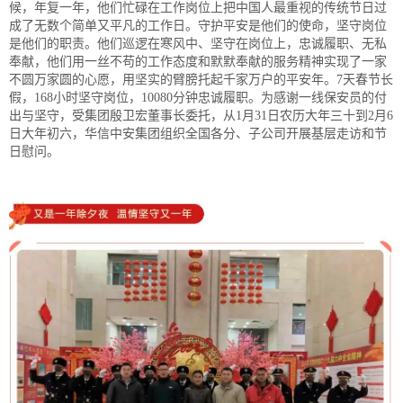
候，年复一年，他们忙碌在工作岗位上把中国人最重视的传统节日过
成了无数个简单又平凡的工作日。守护平安是他们的使命，坚守岗位
是他们的职责。他们巡逻在寒风中、坚守在岗位上，忠诚履职、无私
奉献，他们用一丝不苟的工作态度和默默奉献的服务精神实现了一家
不圆万家圆的心愿，用坚实的臂膀托起千家万户的平安年。7天春节长
假，168小时坚守岗位，10080分钟忠诚履职。为感谢一线保安员的付
出与坚守，受集团殷卫宏董事长委托，从1月31日农历大年三十到2月6
日大年初六，华信中安集团组织全国各分、子公司开展基层走访和节
日慰问。