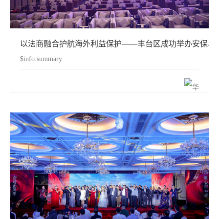
以法商融合护航海外利益保护——丰台区成功举办安保与
$info.summary