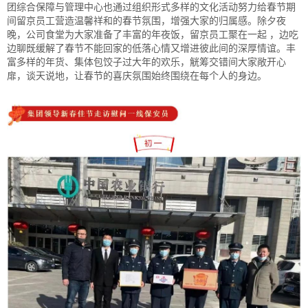
团综合保障与管理中心也通过组织形式多样的文化活动努力给春节期
间留京员工营造温馨祥和的春节氛围，增强大家的归属感。除夕夜
晚，公司食堂为大家准备了丰富的年夜饭，留京员工聚在一起 ，边吃
边聊既缓解了春节不能回家的低落心情又增进彼此间的深厚情谊。丰
富多样的年货、集体包饺子过大年的欢乐，觥筹交错间大家敞开心
扉，谈天说地，让春节的喜庆氛围始终围绕在每个人的身边。