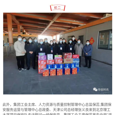
此外，集团工会主席、人力资源与质量控制管理中心总监保蕊;集团保
安服务运营与管理中心总政委、天津公司总经理张义良来到北京理工
大学项目保安队走访慰问一线保安员。集团工会主席保蕊首先向用"坚