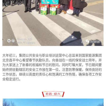
大年初三，集团公共安全与职业培训运营中心总监来到国家能源集团
北京昌平中心看望春节执勤队员，向奋战在一线的保安战士拜年，并
为大家送上了新春的祝福和节日的慰问。同时叮嘱大家，节日期间要
始终把驻勤辖区的安全工作放在第一位，注意防寒保暖，保持良好的
工作状态，继续以高度的责任心和饱满的工作热情，确保各项工作安
全稳定运行。