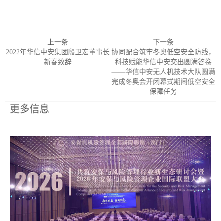
上一条
下一条
2022年华信中安集团殷卫宏董事长
协同配合筑牢冬奥低空安全防线，
新春致辞
科技赋能华信中安交出圆满答卷
——华信中安无人机技术大队圆满
完成冬奥会开闭幕式期间低空安全
保障任务
更多信息