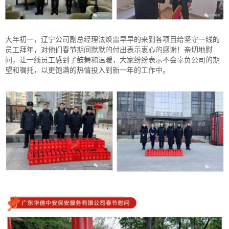
大年初一，辽宁公司副总经理法焕雷早早的来到各项目给坚守一线的
员工拜年，对他们春节期间默默的付出表示衷心的感谢！亲切地慰
问，让一线员工感到了鼓舞和温暖，大家纷纷表示不会辜负公司的期
望和嘱托，以更饱满的热情投入到新一年的工作中。