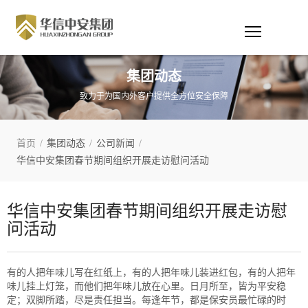
集团动态
致力于为国内外客户提供全方位安全保障
首页
/
集团动态
/
公司新闻
/
华信中安集团春节期间组织开展走访慰问活动
华信中安集团春节期间组织开展走访慰
问活动
有的人把年味儿写在红纸上，有的人把年味儿装进红包，有的人把年
味儿挂上灯笼，而他们把年味儿放在心里。日月所至，皆为平安稳
定；双脚所踏，尽是责任担当。每逢年节，都是保安员最忙碌的时