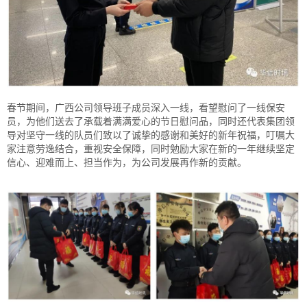
春节期间，广西公司领导班子成员深入一线，看望慰问了一线保安
员，为他们送去了承载着满满爱心的节日慰问品，同时还代表集团领
导对坚守一线的队员们致以了诚挚的感谢和美好的新年祝福，叮嘱大
家注意劳逸结合，重视安全保障，同时勉励大家在新的一年继续坚定
信心、迎难而上、担当作为，为公司发展再作新的贡献。