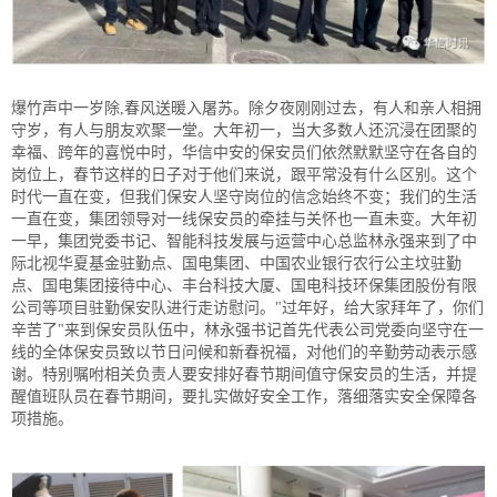
爆竹声中一岁除,春风送暖入屠苏。除夕夜刚刚过去，有人和亲人相拥
守岁，有人与朋友欢聚一堂。大年初一，当大多数人还沉浸在团聚的
幸福、跨年的喜悦中时，华信中安的保安员们依然默默坚守在各自的
岗位上，春节这样的日子对于他们来说，跟平常没有什么区别。这个
时代一直在变，但我们保安人坚守岗位的信念始终不变；我们的生活
一直在变，集团领导对一线保安员的牵挂与关怀也一直未变。大年初
一早，集团党委书记、智能科技发展与运营中心总监林永强来到了中
际北视华夏基金驻勤点、国电集团、中国农业银行农行公主坟驻勤
点、国电集团接待中心、丰台科技大厦、国电科技环保集团股份有限
公司等项目驻勤保安队进行走访慰问。"过年好，给大家拜年了，你们
辛苦了"来到保安员队伍中，林永强书记首先代表公司党委向坚守在一
线的全体保安员致以节日问候和新春祝福，对他们的辛勤劳动表示感
谢。特别嘱咐相关负责人要安排好春节期间值守保安员的生活，并提
醒值班队员在春节期间，要扎实做好安全工作，落细落实安全保障各
项措施。