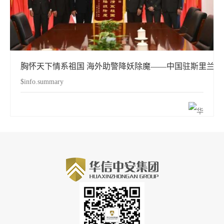
胸怀天下情系祖国 海外助警降妖除魔——中国驻斯里兰
$info.summary