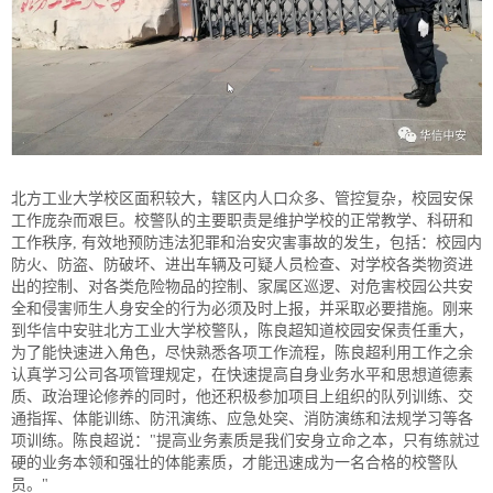
北方工业大学校区面积较大，辖区内人口众多、管控复杂，校园安保
工作庞杂而艰巨。校警队的主要职责是维护学校的正常教学、科研和
工作秩序, 有效地预防违法犯罪和治安灾害事故的发生，包括：校园内
防火、防盗、防破坏、进出车辆及可疑人员检查、对学校各类物资进
出的控制、对各类危险物品的控制、家属区巡逻、对危害校园公共安
全和侵害师生人身安全的行为必须及时上报，并采取必要措施。刚来
到华信中安驻北方工业大学校警队，陈良超知道校园安保责任重大，
为了能快速进入角色，尽快熟悉各项工作流程，陈良超利用工作之余
认真学习公司各项管理规定，在快速提高自身业务水平和思想道德素
质、政治理论修养的同时，他还积极参加项目上组织的队列训练、交
通指挥、体能训练、防汛演练、应急处突、消防演练和法规学习等各
项训练。陈良超说："提高业务素质是我们安身立命之本，只有练就过
硬的业务本领和强壮的体能素质，才能迅速成为一名合格的校警队
员。"