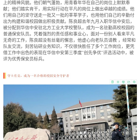
上的精神风貌。他们朝气蓬勃，用青春年华在自己的岗位上默默奉
献；他们踏实肯干，用实际行动在平凡的岗位上做出卓越的成绩。他
们用自己的坚守送走一批又一批的莘莘学子，也用他们自己的辛勤付
出为构建和谐校园做出积极贡献。陈良超去年九月入职华信中安后，
被分配到华信中安驻北方工业大学校警队，成为一名驻勤高校校园的
普通保安队员。凭着强烈的责任感和事业心，面对一份别人看来平凡
无奇的工作，陈良超没有丝毫的懈怠，他虚心向老队员请教 ，经常和
队友交流，刻苦钻研业务知识，不仅很快胜任了多个工作岗位，更凭
借工作中出色的表现在华信中安第三季度"创先争优"评选活动中，被
评为优秀保安员标兵。