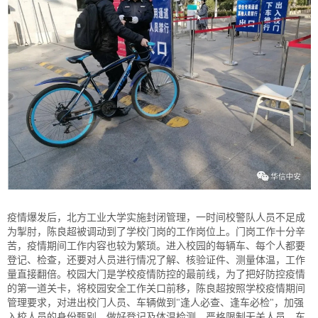
疫情爆发后，北方工业大学实施封闭管理，一时间校警队人员不足成
为掣肘，陈良超被调动到了学校门岗的工作岗位上。门岗工作十分辛
苦，疫情期间工作内容也较为繁琐。进入校园的每辆车、每个人都要
登记、检查，还要对人员进行情况了解、核验证件、测量体温，工作
量直接翻倍。校园大门是学校疫情防控的最前线，为了把好防控疫情
的第一道关卡，将校园安全工作关口前移，陈良超按照学校疫情期间
管理要求，对进出校门人员、车辆做到"逢人必查、逢车必检"，加强
入校人员的身份甄别，做好登记及体温检测，严格限制无关人员、车