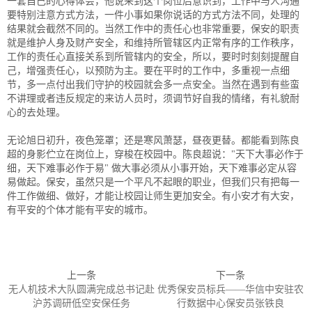
一套自己的心得体会，他说来到这个岗位后意识到，工作中与人沟通
要特别注意方式方法，一件小事如果你说话的方式方法不同，处理的
结果就会截然不同的。当然工作中的责任心也非常重要，保安的职责
就是维护人身及财产安全，和维持所管辖区内正常有序的工作秩序，
工作的责任心直接关系到所管辖内的安全，所以，要时时刻刻提醒自
己，增强责任心，以预防为主。要在平时的工作中，多重视一点细
节，多一点付出我们守护的校园就会多一点安全。当然在遇到有些蛮
不讲理或者违反规定的来访人员时，须调节好自我的情绪，有礼貌耐
心的去处理。
无论旭日初升，夜色笼罩；还是寒风萧瑟，昼夜更替。都能看到陈良
超的身影伫立在岗位上，穿梭在校园中。陈良超说："天下大事必作于
细，天下难事必作于易" 做大事必须从小事开始，天下难事必定从容
易做起。保安，虽然只是一个平凡不起眼的职业，但我们只有把每一
件工作做细、做好，才能让校园让师生更加安全。有小安才有大安，
有平安的个体才能有平安的城市。
上一条
下一条
无人机技术大队圆满完成总书记赴
优秀保安员标兵——华信中安驻农
沪苏调研低空安保任务
行数据中心保安员张铁良