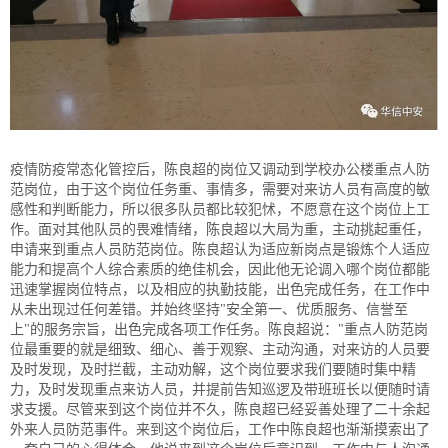
疫情防疫常态化管控后，陈良超的岗位又调动到学校办公楼重点人防
范岗位，由于这个岗位任务重、事情多，需要对来访人员有高度的敏
感性和判断能力，所以很多队员都比较犯怵，不愿意在这个岗位上工
作。面对其他队员的畏难情绪，陈良超以大局为重，主动挑起重任，
申请来到重点人员防范岗位。陈良超认为适应新岗点是锻炼个人适应
能力和提高个人综合素质的绝佳机会，因此他无论调入哪个岗位都能
迅速掌握岗位特点，以及相应的执勤技能，出色完成任务，在工作中
从未出现过任何差错。并始终坚持"安全第一、优质服务、信誉至
上"的服务宗旨，出色完成各项工作任务。陈良超说："重点人防范岗
位最重要的就是细致、细心、善于观察、主动沟通，对来访的人员要
及时发现，及时拦截，主动劝解，这个岗位要求我们要随时集中精
力，及时发现重点来访人员，并提前告知巡逻及带班班长以便随时请
求支援。尽管来到这个岗位并不久，陈良超已经妥善处理了二十余起
外来人员防范事件。来到这个岗位后，工作中陈良超也渐渐摸索出了