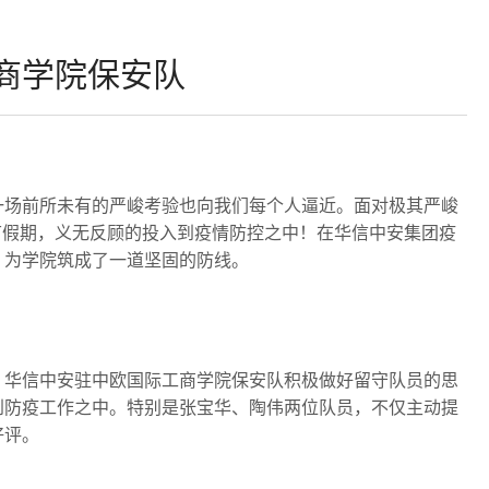
商学院保安队
一场前所未有的严峻考验也向我们每个人逼近。面对极其严峻
节假期，义无反顾的投入到疫情防控之中！在华信中安集团疫
，为学院筑成了一道坚固的防线。
，华信中安驻中欧国际工商学院保安队积极做好留守队员的思
到防疫工作之中。特别是张宝华、陶伟两位队员，不仅主动提
好评。