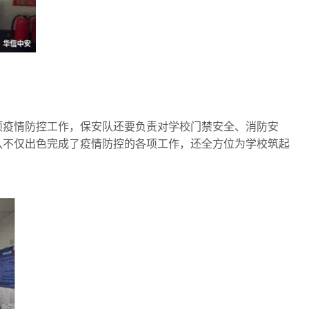
项疫情防控工作，保安队还要负责对学校门禁安全、消防安
队不仅出色完成了疫情防控的各项工作，还全方位为学校筑起