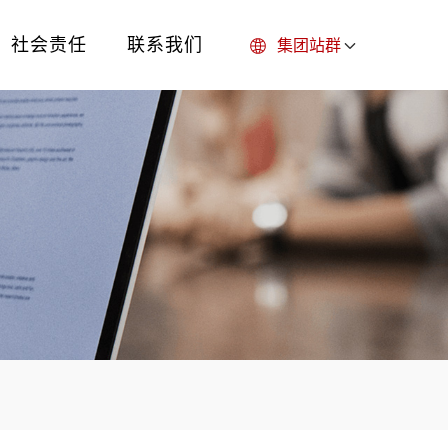
选择语言
社会责任
联系我们
集团站群