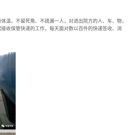
量体温，不留死角、不疏漏一人，对进出院方的人、车、物，
起接收保管快递的工作，每天面对数以百件的快递签收、消