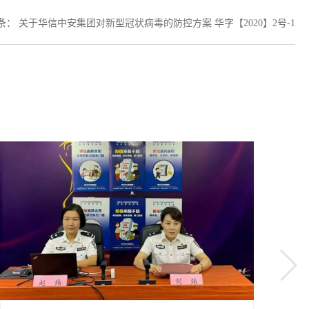
条
：
关于华信中安集团对新型冠状病毒的防控方案 华字【2020】2号-1