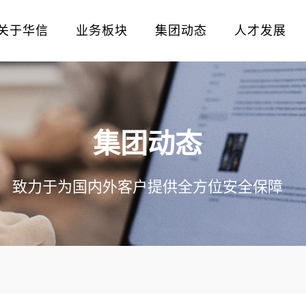
关于华信
业务板块
集团动态
人才发展
集团动态
致力于为国内外客户提供全方位安全保障