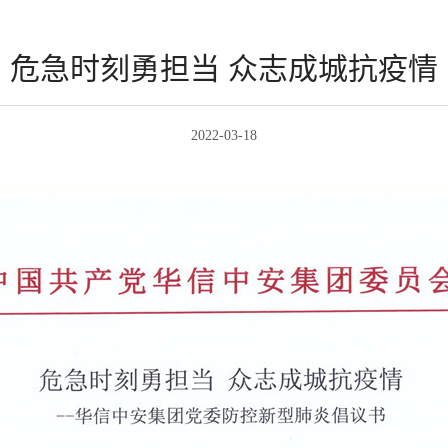
危急时刻勇担当 众志成城抗疫情
2022-03-18