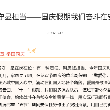
坚守显担当——国庆假期我们奋斗在
2023-10-13