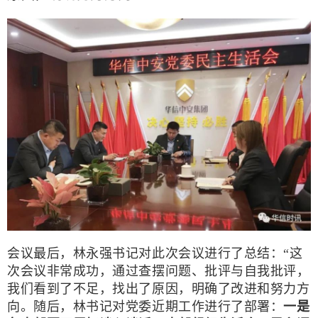
会议最后，林永强书记对此次会议进行了总结：“这
次会议非常成功，通过查摆问题、批评与自我批评，
我们看到了不足，找出了原因，明确了改进和努力方
向。随后，林书记对党委近期工作进行了部署：
一是