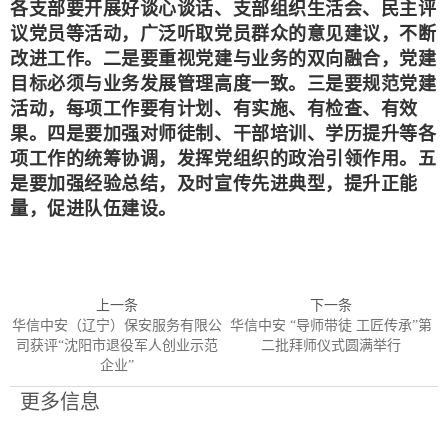
各支部要开展好谈心谈话、支部组织生活会、民主评
议党员等活动，广泛听取党员群众的意见建议，不断
改进工作。二是要重视党建与业务的双向融合，党建
目标必须与业务发展管理高度一致。三是要规范党建
活动，每项工作要有计划、有实施、有检查、有效
果。四是要加强对师徒制、干部培训、学历提升等各
项工作的统筹协调，发挥党组织的政治引领作用。五
是要加强经验总结，及时宣传先进典型，提升正能
量，促进队伍建设。
上一条
下一条
华信中安（辽宁）保安服务有限公
华信中安 “导师带徒 工匠传承”第
司获评“沈阳市退役军人创业示范
二批拜师仪式圆满举行
企业”
更多信息