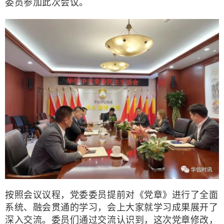
委员参加此次会议。
按照会议议程，党委委员提前对《党章》进行了全面
系统、融会贯通的学习，会上大家就学习成果展开了
深入交流。委员们通过交流认识到，这次党章修改，