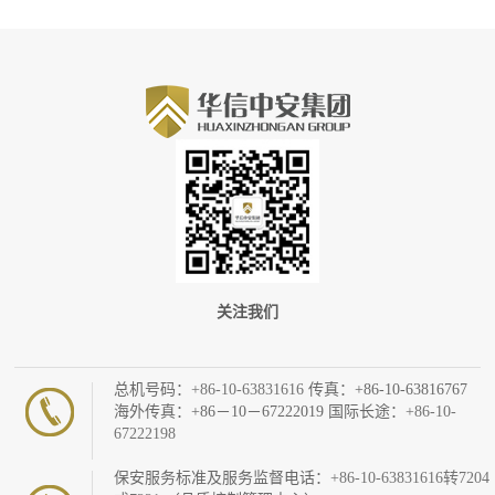
关注我们
总机号码：
+86-10-63831616
传真：+86-10-63816767
海外传真：+86－10－67222019 国际长途：
+86-10-
67222198
保安服务标准及服务监督电话：
+86-10-63831616转7204