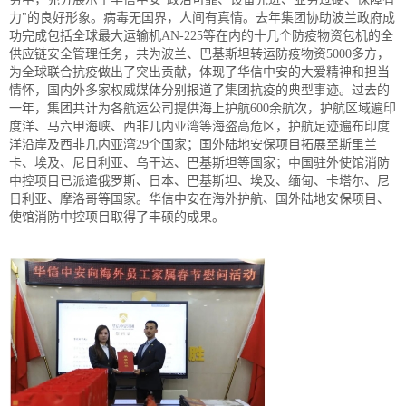
力"的良好形象。病毒无国界，人间有真情。去年集团协助波兰政府成
功完成包括全球最大运输机AN-225等在内的十几个防疫物资包机的全
供应链安全管理任务，共为波兰、巴基斯坦转运防疫物资5000多方，
为全球联合抗疫做出了突出贡献，体现了华信中安的大爱精神和担当
情怀，国内外多家权威媒体分别报道了集团抗疫的典型事迹。过去的
一年，集团共计为各航运公司提供海上护航600余航次，护航区域遍印
度洋、马六甲海峡、西非几内亚湾等海盗高危区，护航足迹遍布印度
洋沿岸及西非几内亚湾29个国家；国外陆地安保项目拓展至斯里兰
卡、埃及、尼日利亚、乌干达、巴基斯坦等国家；中国驻外使馆消防
中控项目已派遣俄罗斯、日本、巴基斯坦、埃及、缅甸、卡塔尔、尼
日利亚、摩洛哥等国家。华信中安在海外护航、国外陆地安保项目、
使馆消防中控项目取得了丰硕的成果。