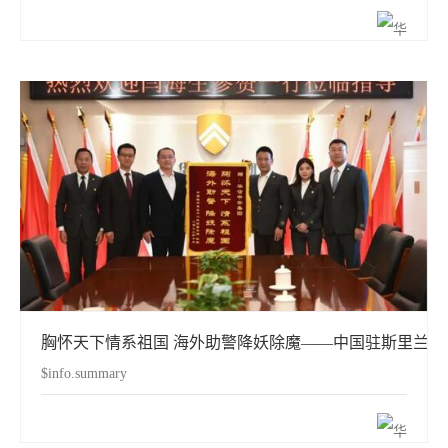
胸怀天下情系祖国 海外助警降妖除魔——中国驻斯里兰
$info.summary