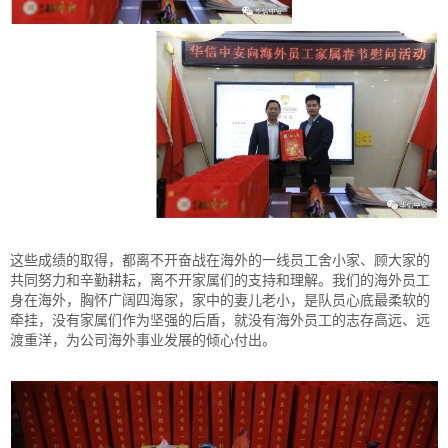
这些成绩的取得，都离不开奋战在海外的一线员工舍小家、顾大家的
共同努力和辛勤耕耘，离不开家属们的支持和理解。我们的海外员工
身在海外，胸怀广阔四海家，家中的妻儿老小，是队员心底最柔软的
牵挂，没有家属们作为坚强的后盾，就没有海外员工的志存高远、远
渡重洋，为公司海外事业发展的倾心付出。